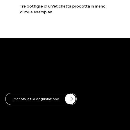
Tre bottiglie di un’etichetta prodotta in meno
di mille esemplari
CONTACT
info@coppacchiolitattini.it
351 850 7557
Prenota la tua degustazione
SOCIAL