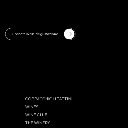
info@coppacchiolitattini.it
351 850 7557
Prenota la tua degustazione
SOCIAL
Facebook
Instagram
COPPACCHIOLI TATTINI
WINES
WINE CLUB
THE WINERY